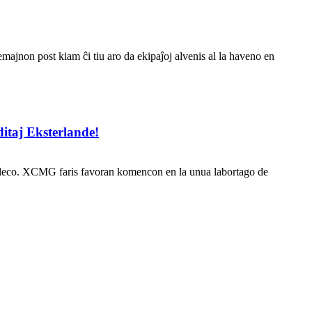
jnon post kiam ĉi tiu aro da ekipaĵoj alvenis al la haveno en
itaj Eksterlande!
vigleco. XCMG faris favoran komencon en la unua labortago de