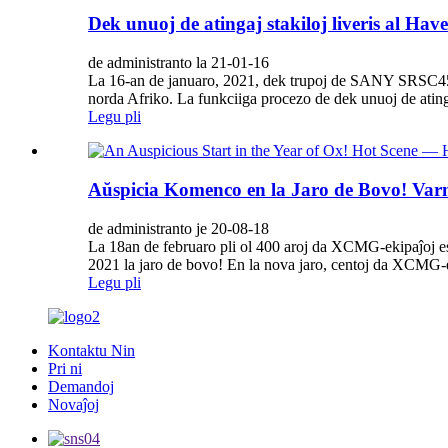
Dek unuoj de atingaj stakiloj liveris al Ha
de administranto la 21-01-16
La 16-an de januaro, 2021, dek trupoj de SANY SRSC45H1-
norda Afriko. La funkciiga procezo de dek unuoj de atinga
Legu pli
Aŭspicia Komenco en la Jaro de Bovo! Var
de administranto je 20-08-18
La 18an de februaro pli ol 400 aroj da XCMG-ekipaĵoj es
2021 la jaro de bovo! En la nova jaro, centoj da XCMG-ek
Legu pli
Kontaktu Nin
Pri ni
Demandoj
Novaĵoj