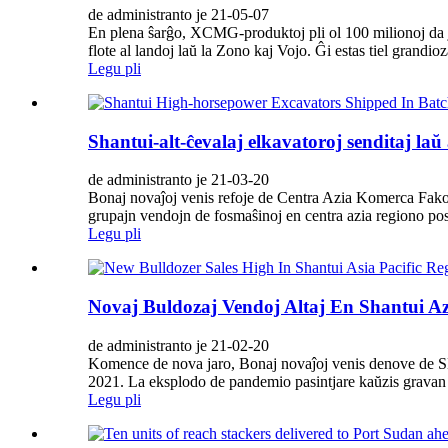
de administranto je 21-05-07
En plena ŝarĝo, XCMG-produktoj pli ol 100 milionoj da j
flote al landoj laŭ la Zono kaj Vojo. Ĝi estas tiel grandio
Legu pli
Shantui-alt-ĉevalaj elkavatoroj senditaj laŭ
de administranto je 21-03-20
Bonaj novaĵoj venis refoje de Centra Azia Komerca Fako la
grupajn vendojn de fosmaŝinoj en centra azia regiono pos
Legu pli
Novaj Buldozaj Vendoj Altaj En Shantui Az
de administranto je 21-02-20
Komence de nova jaro, Bonaj novaĵoj venis denove de 
2021. La eksplodo de pandemio pasintjare kaŭzis gravan ef
Legu pli