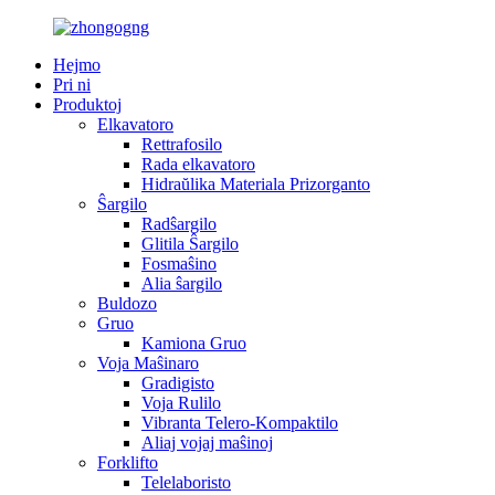
Hejmo
Pri ni
Produktoj
Elkavatoro
Rettrafosilo
Rada elkavatoro
Hidraŭlika Materiala Prizorganto
Ŝargilo
Radŝargilo
Glitila Ŝargilo
Fosmaŝino
Alia ŝargilo
Buldozo
Gruo
Kamiona Gruo
Voja Maŝinaro
Gradigisto
Voja Rulilo
Vibranta Telero-Kompaktilo
Aliaj vojaj maŝinoj
Forklifto
Telelaboristo