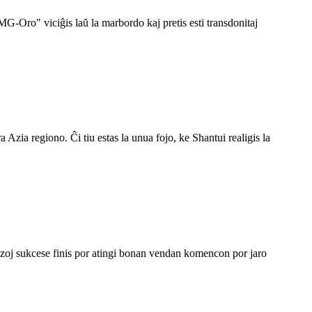
-Oro" viciĝis laŭ la marbordo kaj pretis esti transdonitaj
Azia regiono. Ĉi tiu estas la unua fojo, ke Shantui realigis la
j sukcese finis por atingi bonan vendan komencon por jaro