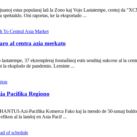
uanoj estas popularaj laŭ la Zono kaj Vojo Lastatempe, centoj da "XCMG
za spektaklo. Oni raportas, ke la eksportado ...
 aro al centra azia merkato
statempe, 37 ekzempleraj fosmaŝinoj estis senditaj sukcese al la centra 
t la eksplodo de pandemio. Lerninte ...
ia Pacifika Regiono
SHANTUI-Azi-Pacifika Komerca Fako kaj la mendo de 50-unuaj buldozo
ikon al la landoj en Asia Pacif ...