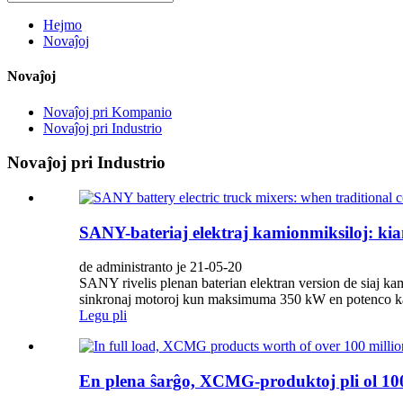
Hejmo
Novaĵoj
Novaĵoj
Novaĵoj pri Kompanio
Novaĵoj pri Industrio
Novaĵoj pri Industrio
SANY-bateriaj elektraj kamionmiksiloj: ki
de administranto je 21-05-20
SANY rivelis plenan baterian elektran version de siaj ka
sinkronaj motoroj kun maksimuma 350 kW en potenco kaj
Legu pli
En plena ŝarĝo, XCMG-produktoj pli ol 100 