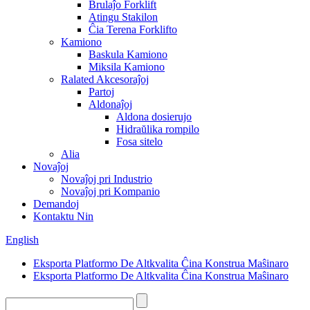
Brulaĵo Forklift
Atingu Stakilon
Ĉia Terena Forklifto
Kamiono
Baskula Kamiono
Miksila Kamiono
Ralated Akcesoraĵoj
Partoj
Aldonaĵoj
Aldona dosierujo
Hidraŭlika rompilo
Fosa sitelo
Alia
Novaĵoj
Novaĵoj pri Industrio
Novaĵoj pri Kompanio
Demandoj
Kontaktu Nin
English
Eksporta Platformo De Altkvalita Ĉina Konstrua Maŝinaro
Eksporta Platformo De Altkvalita Ĉina Konstrua Maŝinaro