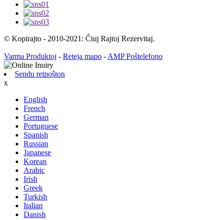
© Kopirajto - 2010-2021: Ĉiuj Rajtoj Rezervitaj.
Varma Produktoj
-
Reteja mapo
-
AMP Poŝtelefono
Sendu retpoŝton
x
English
French
German
Portuguese
Spanish
Russian
Japanese
Korean
Arabic
Irish
Greek
Turkish
Italian
Danish