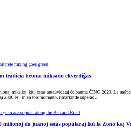
am tradicia betona miksado ekverdiĝas
mionaj miksiloj, kiuj estas antaŭvidataj ĉe bauma ĈINO 2020. La malpe
 2800 N · m en tordmomanto, rimarkinde superas ...
milionoj da juanoj estas popularaj laŭ la Zono kaj V