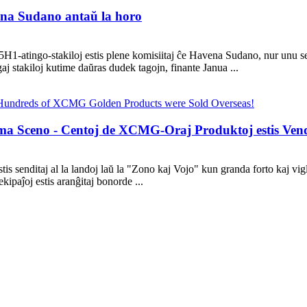
vena Sudano antaŭ la horo
atingo-stakiloj estis plene komisiitaj ĉe Havena Sudano, nur unu sema
j stakiloj kutime daŭras dudek tagojn, finante Janua ...
ma Sceno - Centoj de XCMG-Oraj Produktoj estis Vend
tis senditaj al la landoj laŭ la "Zono kaj Vojo" kun granda forto kaj 
ipaĵoj estis aranĝitaj bonorde ...