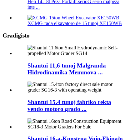
Heli 14-18t Peza Forklift-serioG serio malpeza
inte ...
XCMG-rada elkavatoro de 15 tunoj XE150WB
Gradigisto
Shantui 11,6 tunoj Malgranda
Hidrodinamika Memmova ...
Shantui 15.4 tunoj fabriko rekta
vendo motoro grado ...
Shantui 16-a-Konstrua Vojo-Ekipaĵo