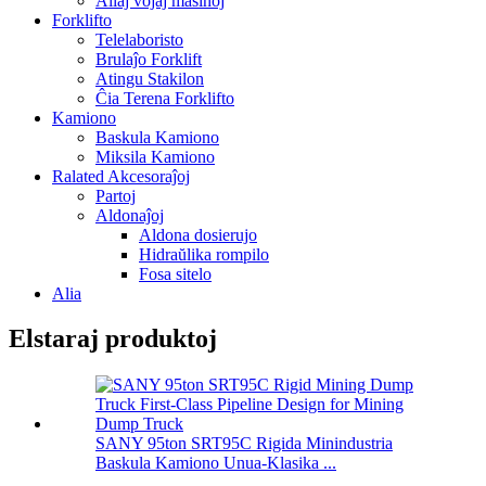
Aliaj vojaj maŝinoj
Forklifto
Telelaboristo
Brulaĵo Forklift
Atingu Stakilon
Ĉia Terena Forklifto
Kamiono
Baskula Kamiono
Miksila Kamiono
Ralated Akcesoraĵoj
Partoj
Aldonaĵoj
Aldona dosierujo
Hidraŭlika rompilo
Fosa sitelo
Alia
Elstaraj produktoj
SANY 95ton SRT95C Rigida Minindustria
Baskula Kamiono Unua-Klasika ...