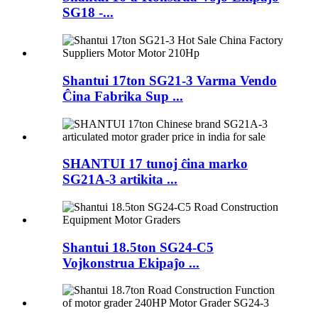
SG18 -...
Shantui 17ton SG21-3 Varma Vendo
Ĉina Fabrika Sup ...
SHANTUI 17 tunoj ĉina marko
SG21A-3 artikita ...
Shantui 18.5ton SG24-C5
Vojkonstrua Ekipaĵo ...