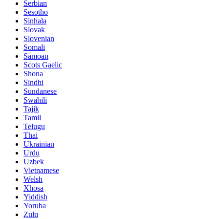
Serbian
Sesotho
Sinhala
Slovak
Slovenian
Somali
Samoan
Scots Gaelic
Shona
Sindhi
Sundanese
Swahili
Tajik
Tamil
Telugu
Thai
Ukrainian
Urdu
Uzbek
Vietnamese
Welsh
Xhosa
Yiddish
Yoruba
Zulu