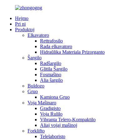
Hejmo
Pri ni
Produktoj
Elkavatoro
Rettrafosilo
Rada elkavatoro
Hidraŭlika Materiala Prizorganto
Ŝargilo
Radŝargilo
Glitila Ŝargilo
Fosmaŝino
Alia ŝargilo
Buldozo
Gruo
Kamiona Gruo
Voja Maŝinaro
Gradigisto
Voja Rulilo
Vibranta Telero-Kompaktilo
Aliaj vojaj maŝinoj
Forklifto
Telelaboristo