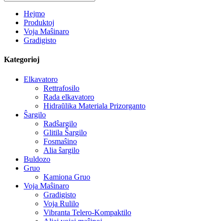
Hejmo
Produktoj
Voja Maŝinaro
Gradigisto
Kategorioj
Elkavatoro
Rettrafosilo
Rada elkavatoro
Hidraŭlika Materiala Prizorganto
Ŝargilo
Radŝargilo
Glitila Ŝargilo
Fosmaŝino
Alia ŝargilo
Buldozo
Gruo
Kamiona Gruo
Voja Maŝinaro
Gradigisto
Voja Rulilo
Vibranta Telero-Kompaktilo