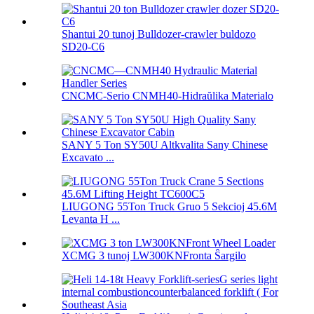
Shantui 20 tunoj Bulldozer-crawler buldozo
SD20-C6
CNCMC-Serio CNMH40-Hidraŭlika Materialo
SANY 5 Ton SY50U Altkvalita Sany Chinese
Excavato ...
LIUGONG 55Ton Truck Gruo 5 Sekcioj 45.6M
Levanta H ...
XCMG 3 tunoj LW300KNFronta Ŝargilo