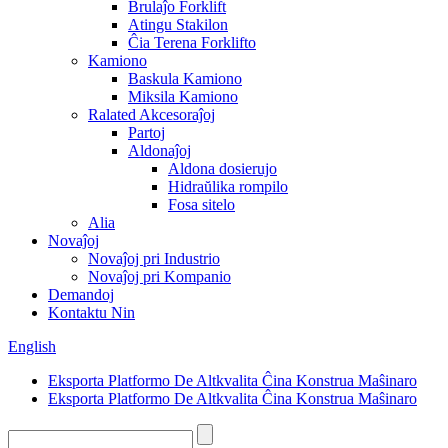
Brulaĵo Forklift
Atingu Stakilon
Ĉia Terena Forklifto
Kamiono
Baskula Kamiono
Miksila Kamiono
Ralated Akcesoraĵoj
Partoj
Aldonaĵoj
Aldona dosierujo
Hidraŭlika rompilo
Fosa sitelo
Alia
Novaĵoj
Novaĵoj pri Industrio
Novaĵoj pri Kompanio
Demandoj
Kontaktu Nin
English
Eksporta Platformo De Altkvalita Ĉina Konstrua Maŝinaro
Eksporta Platformo De Altkvalita Ĉina Konstrua Maŝinaro