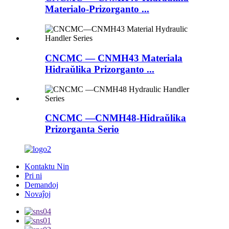
Materialo-Prizorganto ...
CNCMC — CNMH43 Materiala
Hidraŭlika Prizorganto ...
CNCMC —CNMH48-Hidraŭlika
Prizorganta Serio
Kontaktu Nin
Pri ni
Demandoj
Novaĵoj