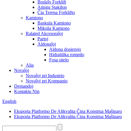
Brulaĵo Forklift
Atingu Stakilon
Ĉia Terena Forklifto
Kamiono
Baskula Kamiono
Miksila Kamiono
Ralated Akcesoraĵoj
Partoj
Aldonaĵoj
Aldona dosierujo
Hidraŭlika rompilo
Fosa sitelo
Alia
Novaĵoj
Novaĵoj pri Industrio
Novaĵoj pri Kompanio
Demandoj
Kontaktu Nin
English
Eksporta Platformo De Altkvalita Ĉina Konstrua Maŝinaro
Eksporta Platformo De Altkvalita Ĉina Konstrua Maŝinaro