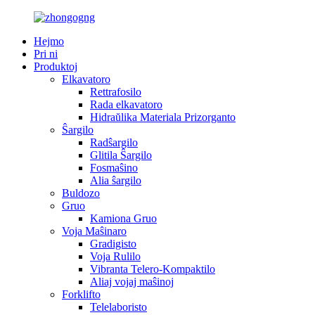
Hejmo
Pri ni
Produktoj
Elkavatoro
Rettrafosilo
Rada elkavatoro
Hidraŭlika Materiala Prizorganto
Ŝargilo
Radŝargilo
Glitila Ŝargilo
Fosmaŝino
Alia ŝargilo
Buldozo
Gruo
Kamiona Gruo
Voja Maŝinaro
Gradigisto
Voja Rulilo
Vibranta Telero-Kompaktilo
Aliaj vojaj maŝinoj
Forklifto
Telelaboristo