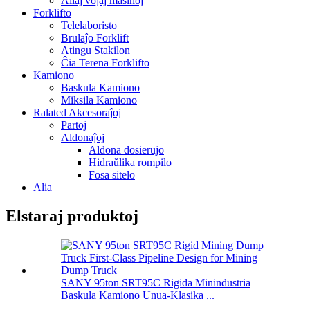
Aliaj vojaj maŝinoj
Forklifto
Telelaboristo
Brulaĵo Forklift
Atingu Stakilon
Ĉia Terena Forklifto
Kamiono
Baskula Kamiono
Miksila Kamiono
Ralated Akcesoraĵoj
Partoj
Aldonaĵoj
Aldona dosierujo
Hidraŭlika rompilo
Fosa sitelo
Alia
Elstaraj produktoj
SANY 95ton SRT95C Rigida Minindustria
Baskula Kamiono Unua-Klasika ...