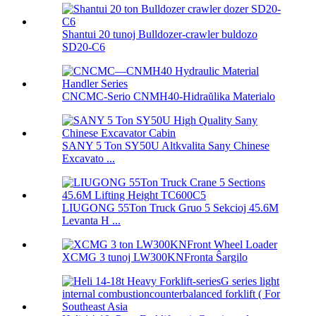
Shantui 20 tunoj Bulldozer-crawler buldozo
SD20-C6
CNCMC-Serio CNMH40-Hidraŭlika Materialo
SANY 5 Ton SY50U Altkvalita Sany Chinese
Excavato ...
LIUGONG 55Ton Truck Gruo 5 Sekcioj 45.6M
Levanta H ...
XCMG 3 tunoj LW300KNFronta Ŝargilo