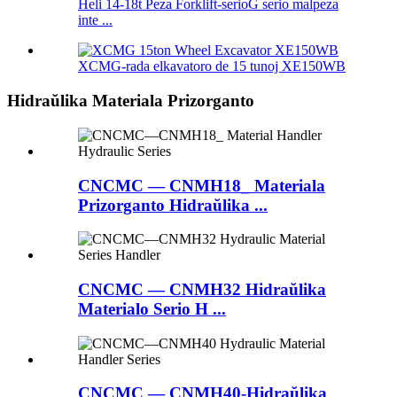
Heli 14-18t Peza Forklift-serioG serio malpeza
inte ...
XCMG-rada elkavatoro de 15 tunoj XE150WB
Hidraŭlika Materiala Prizorganto
CNCMC — CNMH18_ Materiala
Prizorganto Hidraŭlika ...
CNCMC — CNMH32 Hidraŭlika
Materialo Serio H ...
CNCMC — CNMH40-Hidraŭlika