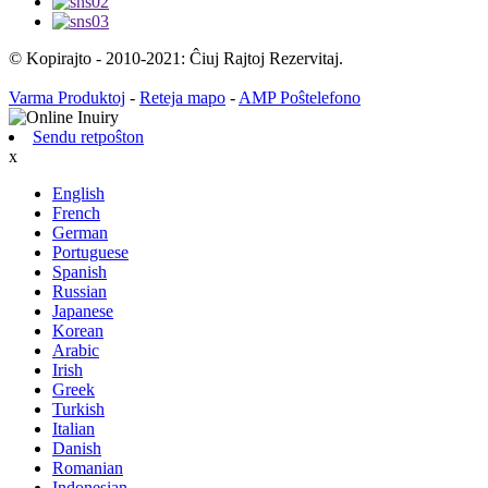
© Kopirajto - 2010-2021: Ĉiuj Rajtoj Rezervitaj.
Varma Produktoj
-
Reteja mapo
-
AMP Poŝtelefono
Sendu retpoŝton
x
English
French
German
Portuguese
Spanish
Russian
Japanese
Korean
Arabic
Irish
Greek
Turkish
Italian
Danish
Romanian
Indonesian