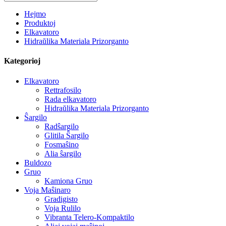
Hejmo
Produktoj
Elkavatoro
Hidraŭlika Materiala Prizorganto
Kategorioj
Elkavatoro
Rettrafosilo
Rada elkavatoro
Hidraŭlika Materiala Prizorganto
Ŝargilo
Radŝargilo
Glitila Ŝargilo
Fosmaŝino
Alia ŝargilo
Buldozo
Gruo
Kamiona Gruo
Voja Maŝinaro
Gradigisto
Voja Rulilo
Vibranta Telero-Kompaktilo