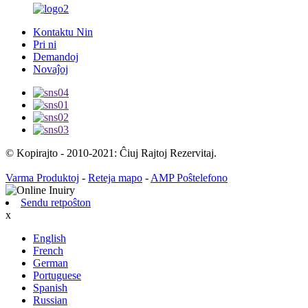
Kontaktu Nin
Pri ni
Demandoj
Novaĵoj
© Kopirajto - 2010-2021: Ĉiuj Rajtoj Rezervitaj.
Varma Produktoj
-
Reteja mapo
-
AMP Poŝtelefono
Sendu retpoŝton
x
English
French
German
Portuguese
Spanish
Russian