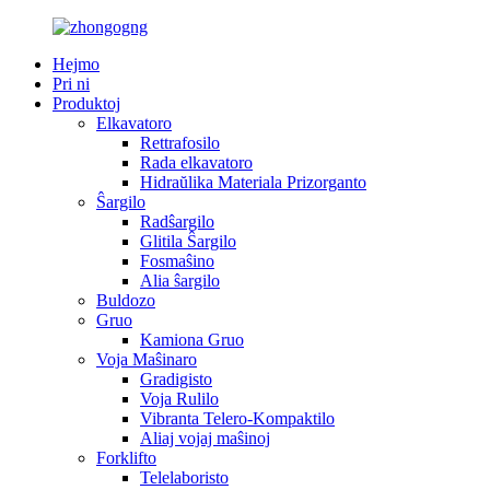
Hejmo
Pri ni
Produktoj
Elkavatoro
Rettrafosilo
Rada elkavatoro
Hidraŭlika Materiala Prizorganto
Ŝargilo
Radŝargilo
Glitila Ŝargilo
Fosmaŝino
Alia ŝargilo
Buldozo
Gruo
Kamiona Gruo
Voja Maŝinaro
Gradigisto
Voja Rulilo
Vibranta Telero-Kompaktilo
Aliaj vojaj maŝinoj
Forklifto
Telelaboristo