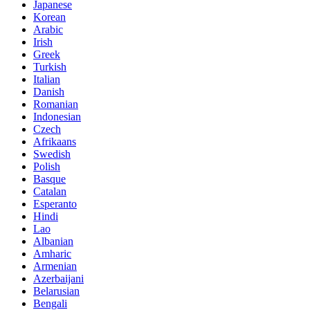
Japanese
Korean
Arabic
Irish
Greek
Turkish
Italian
Danish
Romanian
Indonesian
Czech
Afrikaans
Swedish
Polish
Basque
Catalan
Esperanto
Hindi
Lao
Albanian
Amharic
Armenian
Azerbaijani
Belarusian
Bengali