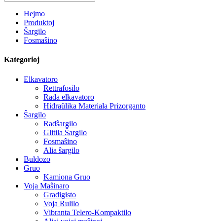
Hejmo
Produktoj
Ŝargilo
Fosmaŝino
Kategorioj
Elkavatoro
Rettrafosilo
Rada elkavatoro
Hidraŭlika Materiala Prizorganto
Ŝargilo
Radŝargilo
Glitila Ŝargilo
Fosmaŝino
Alia ŝargilo
Buldozo
Gruo
Kamiona Gruo
Voja Maŝinaro
Gradigisto
Voja Rulilo
Vibranta Telero-Kompaktilo