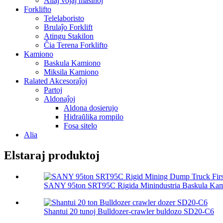
Aliaj vojaj maŝinoj
Forklifto
Telelaboristo
Brulaĵo Forklift
Atingu Stakilon
Ĉia Terena Forklifto
Kamiono
Baskula Kamiono
Miksila Kamiono
Ralated Akcesoraĵoj
Partoj
Aldonaĵoj
Aldona dosierujo
Hidraŭlika rompilo
Fosa sitelo
Alia
Elstaraj produktoj
SANY 95ton SRT95C Rigida Minindustria Baskula Kami
Shantui 20 tunoj Bulldozer-crawler buldozo SD20-C6