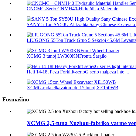
CNCMC-Serio CNMH40-Hidraŭlika Materialo
SANY 5 Ton SY50U Altkvalita Sany Chinese Excavato .
LIUGONG 55Ton Truck Gruo 5 Sekcioj 45.6M Levanta 
XCMG 3 tunoj LW300KNFronta Ŝargilo
Heli 14-18t Peza Forklift-serioG serio malpeza inte ...
XCMG-rada elkavatoro de 15 tunoj XE150WB
Fosmaŝino
XCMG 2,5-tuna Xuzhou-fabriko varme venda