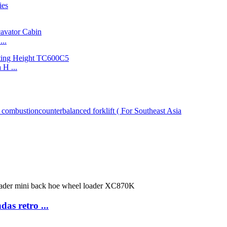
..
H ...
s retro ...