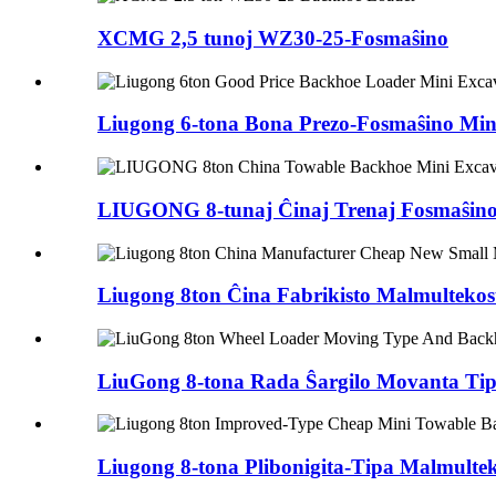
XCMG 2,5 tunoj WZ30-25-Fosmaŝino
Liugong 6-tona Bona Prezo-Fosmaŝino Mini
LIUGONG 8-tunaj Ĉinaj Trenaj Fosmaŝinoj 
Liugong 8ton Ĉina Fabrikisto Malmultekos
LiuGong 8-tona Rada Ŝargilo Movanta Tip
Liugong 8-tona Plibonigita-Tipa Malmultek