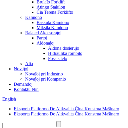
Brulaĵo Forklift
Atingu Stakilon
Ĉia Terena Forklifto
Kamiono
Baskula Kamiono
Miksila Kamiono
Ralated Akcesoraĵoj
Partoj
Aldonaĵoj
Aldona dosierujo
Hidraŭlika rompilo
Fosa sitelo
Alia
Novaĵoj
Novaĵoj pri Industrio
Novaĵoj pri Kompanio
Demandoj
Kontaktu Nin
English
Eksporta Platformo De Altkvalita Ĉina Konstrua Maŝinaro
Eksporta Platformo De Altkvalita Ĉina Konstrua Maŝinaro