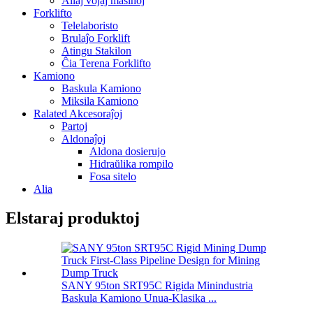
Aliaj vojaj maŝinoj
Forklifto
Telelaboristo
Brulaĵo Forklift
Atingu Stakilon
Ĉia Terena Forklifto
Kamiono
Baskula Kamiono
Miksila Kamiono
Ralated Akcesoraĵoj
Partoj
Aldonaĵoj
Aldona dosierujo
Hidraŭlika rompilo
Fosa sitelo
Alia
Elstaraj produktoj
SANY 95ton SRT95C Rigida Minindustria
Baskula Kamiono Unua-Klasika ...