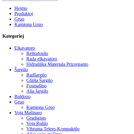
Hejmo
Produktoj
Gruo
Kamiona Gruo
Kategorioj
Elkavatoro
Rettrafosilo
Rada elkavatoro
Hidraŭlika Materiala Prizorganto
Ŝargilo
Radŝargilo
Glitila Ŝargilo
Fosmaŝino
Alia ŝargilo
Buldozo
Gruo
Kamiona Gruo
Voja Maŝinaro
Gradigisto
Voja Rulilo
Vibranta Telero-Kompaktilo