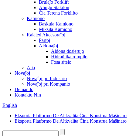
Brulaĵo Forklift
Atingu Stakilon
Ĉia Terena Forklifto
Kamiono
Baskula Kamiono
Miksila Kamiono
Ralated Akcesoraĵoj
Partoj
Aldonaĵoj
Aldona dosierujo
Hidraŭlika rompilo
Fosa sitelo
Alia
Novaĵoj
Novaĵoj pri Industrio
Novaĵoj pri Kompanio
Demandoj
Kontaktu Nin
English
Eksporta Platformo De Altkvalita Ĉina Konstrua Maŝinaro
Eksporta Platformo De Altkvalita Ĉina Konstrua Maŝinaro