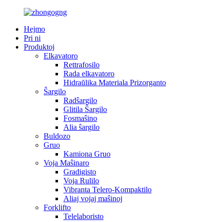
Hejmo
Pri ni
Produktoj
Elkavatoro
Rettrafosilo
Rada elkavatoro
Hidraŭlika Materiala Prizorganto
Ŝargilo
Radŝargilo
Glitila Ŝargilo
Fosmaŝino
Alia ŝargilo
Buldozo
Gruo
Kamiona Gruo
Voja Maŝinaro
Gradigisto
Voja Rulilo
Vibranta Telero-Kompaktilo
Aliaj vojaj maŝinoj
Forklifto
Telelaboristo