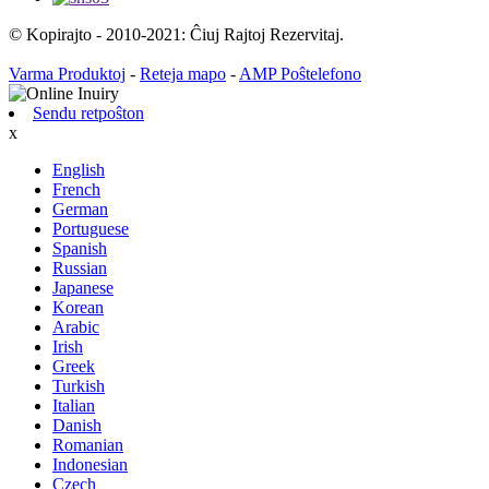
© Kopirajto - 2010-2021: Ĉiuj Rajtoj Rezervitaj.
Varma Produktoj
-
Reteja mapo
-
AMP Poŝtelefono
Sendu retpoŝton
x
English
French
German
Portuguese
Spanish
Russian
Japanese
Korean
Arabic
Irish
Greek
Turkish
Italian
Danish
Romanian
Indonesian
Czech