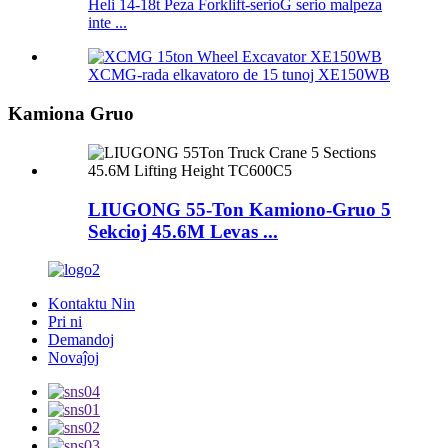
Heli 14-18t Peza Forklift-serioG serio malpeza
inte ...
XCMG-rada elkavatoro de 15 tunoj XE150WB
Kamiona Gruo
LIUGONG 55-Ton Kamiono-Gruo 5
Sekcioj 45.6M Levas ...
Kontaktu Nin
Pri ni
Demandoj
Novaĵoj