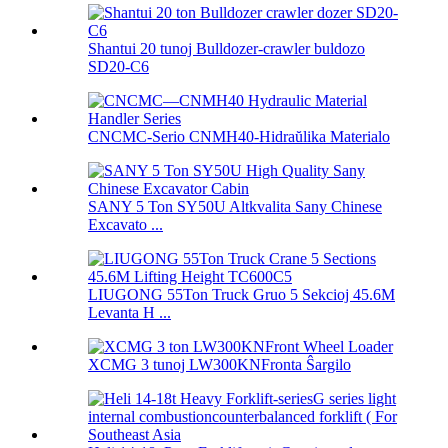
Shantui 20 tunoj Bulldozer-crawler buldozo
SD20-C6
CNCMC-Serio CNMH40-Hidraŭlika Materialo
SANY 5 Ton SY50U Altkvalita Sany Chinese
Excavato ...
LIUGONG 55Ton Truck Gruo 5 Sekcioj 45.6M
Levanta H ...
XCMG 3 tunoj LW300KNFronta Ŝargilo