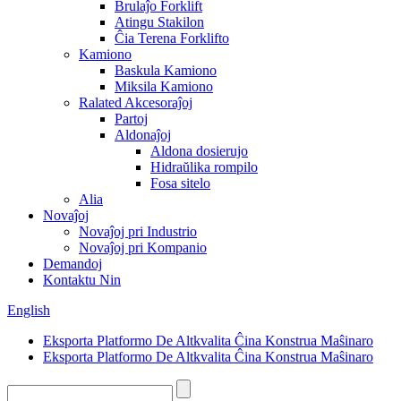
Brulaĵo Forklift
Atingu Stakilon
Ĉia Terena Forklifto
Kamiono
Baskula Kamiono
Miksila Kamiono
Ralated Akcesoraĵoj
Partoj
Aldonaĵoj
Aldona dosierujo
Hidraŭlika rompilo
Fosa sitelo
Alia
Novaĵoj
Novaĵoj pri Industrio
Novaĵoj pri Kompanio
Demandoj
Kontaktu Nin
English
Eksporta Platformo De Altkvalita Ĉina Konstrua Maŝinaro
Eksporta Platformo De Altkvalita Ĉina Konstrua Maŝinaro