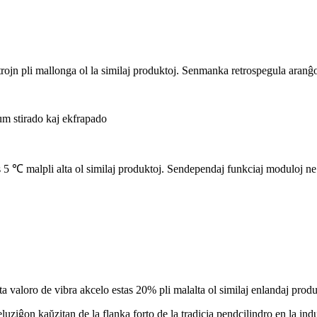
rojn pli mallonga ol la similaj produktoj. Senmanka retrospegula aranĝo
 dum stirado kaj ekfrapado
s 5 ℃ malpli alta ol similaj produktoj. Sendependaj funkciaj moduloj ne
a valoro de vibra akcelo estas 20% pli malalta ol similaj enlandaj produ
iĝon kaŭzitan de la flanka forto de la tradicia pendcilindro en la indus