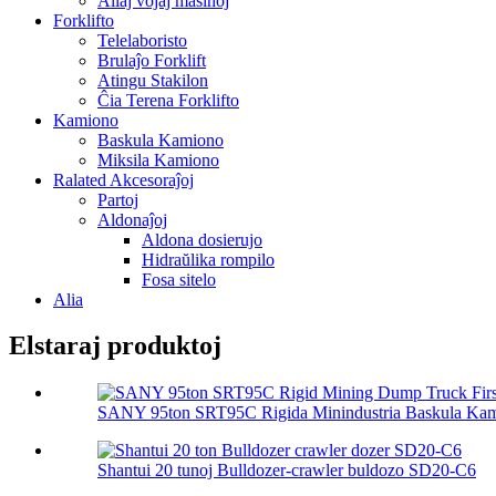
Aliaj vojaj maŝinoj
Forklifto
Telelaboristo
Brulaĵo Forklift
Atingu Stakilon
Ĉia Terena Forklifto
Kamiono
Baskula Kamiono
Miksila Kamiono
Ralated Akcesoraĵoj
Partoj
Aldonaĵoj
Aldona dosierujo
Hidraŭlika rompilo
Fosa sitelo
Alia
Elstaraj produktoj
SANY 95ton SRT95C Rigida Minindustria Baskula Kami
Shantui 20 tunoj Bulldozer-crawler buldozo SD20-C6