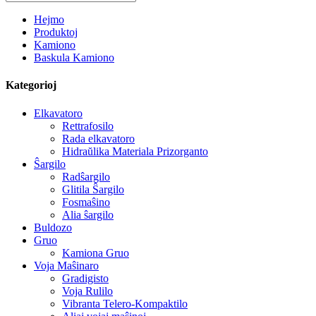
Hejmo
Produktoj
Kamiono
Baskula Kamiono
Kategorioj
Elkavatoro
Rettrafosilo
Rada elkavatoro
Hidraŭlika Materiala Prizorganto
Ŝargilo
Radŝargilo
Glitila Ŝargilo
Fosmaŝino
Alia ŝargilo
Buldozo
Gruo
Kamiona Gruo
Voja Maŝinaro
Gradigisto
Voja Rulilo
Vibranta Telero-Kompaktilo