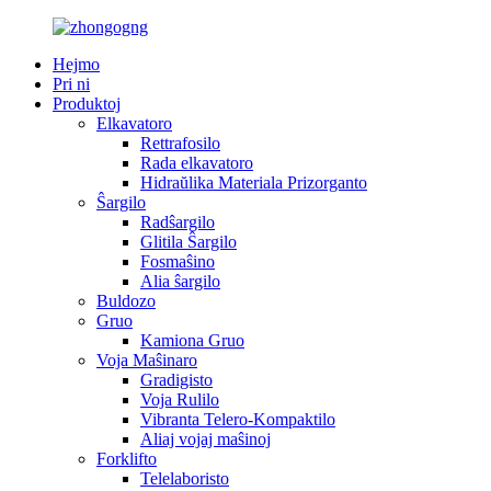
Hejmo
Pri ni
Produktoj
Elkavatoro
Rettrafosilo
Rada elkavatoro
Hidraŭlika Materiala Prizorganto
Ŝargilo
Radŝargilo
Glitila Ŝargilo
Fosmaŝino
Alia ŝargilo
Buldozo
Gruo
Kamiona Gruo
Voja Maŝinaro
Gradigisto
Voja Rulilo
Vibranta Telero-Kompaktilo
Aliaj vojaj maŝinoj
Forklifto
Telelaboristo