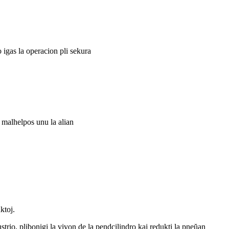
 igas la operacion pli sekura
 malhelpos unu la alian
ktoj.
trio, plibonigi la vivon de la pendcilindro kaj redukti la pneŭan