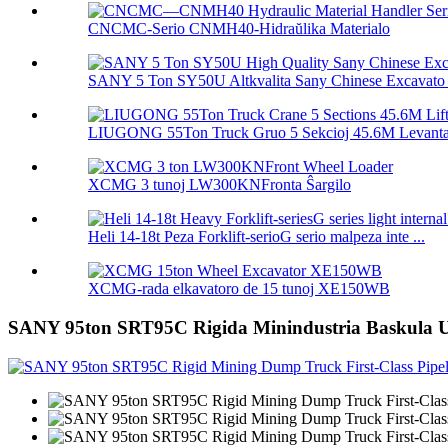
CNCMC-Serio CNMH40-Hidraŭlika Materialo
SANY 5 Ton SY50U Altkvalita Sany Chinese Excavato .
LIUGONG 55Ton Truck Gruo 5 Sekcioj 45.6M Levanta 
XCMG 3 tunoj LW300KNFronta Ŝargilo
Heli 14-18t Peza Forklift-serioG serio malpeza inte ...
XCMG-rada elkavatoro de 15 tunoj XE150WB
SANY 95ton SRT95C Rigida Minindustria Baskula U