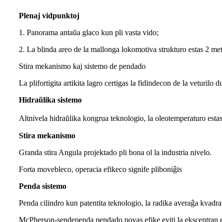
Plenaj vidpunktoj
1. Panorama antaŭa glaco kun pli vasta vido;
2. La blinda areo de la mallonga lokomotiva strukturo estas 2 met
Stira mekanismo kaj sistemo de pendado
La plifortigita artikita lagro certigas la fidindecon de la veturilo
Hidraŭlika sistemo
Altnivela hidraŭlika kongrua teknologio, la oleotemperaturo esta
Stira mekanismo
Granda stira Angula projektado pli bona ol la industria nivelo.
Forta movebleco, operacia efikeco signife pliboniĝis
Penda sistemo
Penda cilindro kun patentita teknologio, la radika averaĝa kvadrat
McPherson-sendependa pendado povas efike eviti la ekscentran eluz