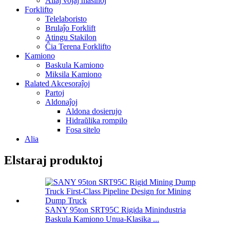
Aliaj vojaj maŝinoj
Forklifto
Telelaboristo
Brulaĵo Forklift
Atingu Stakilon
Ĉia Terena Forklifto
Kamiono
Baskula Kamiono
Miksila Kamiono
Ralated Akcesoraĵoj
Partoj
Aldonaĵoj
Aldona dosierujo
Hidraŭlika rompilo
Fosa sitelo
Alia
Elstaraj produktoj
SANY 95ton SRT95C Rigida Minindustria
Baskula Kamiono Unua-Klasika ...