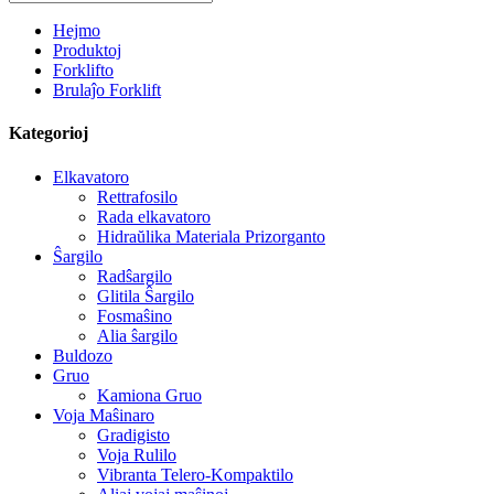
Hejmo
Produktoj
Forklifto
Brulaĵo Forklift
Kategorioj
Elkavatoro
Rettrafosilo
Rada elkavatoro
Hidraŭlika Materiala Prizorganto
Ŝargilo
Radŝargilo
Glitila Ŝargilo
Fosmaŝino
Alia ŝargilo
Buldozo
Gruo
Kamiona Gruo
Voja Maŝinaro
Gradigisto
Voja Rulilo
Vibranta Telero-Kompaktilo