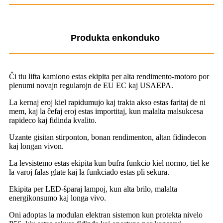
Produkta enkonduko
Ĉi tiu lifta kamiono estas ekipita per alta rendimento-motoro por
plenumi novajn regularojn de EU EC kaj USAEPA.
La kernaj eroj kiel rapidumujo kaj trakta akso estas faritaj de ni
mem, kaj la ĉefaj eroj estas importitaj, kun malalta malsukcesa
rapideco kaj fidinda kvalito.
Uzante gisitan stirponton, bonan rendimenton, altan fidindecon
kaj longan vivon.
La levsistemo estas ekipita kun bufra funkcio kiel normo, tiel ke
la varoj falas glate kaj la funkciado estas pli sekura.
Ekipita per LED-ŝparaj lampoj, kun alta brilo, malalta
energikonsumo kaj longa vivo.
Oni adoptas la modulan elektran sistemon kun protekta nivelo