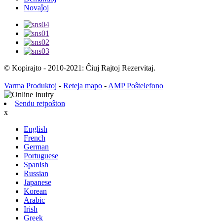
Novaĵoj
© Kopirajto - 2010-2021: Ĉiuj Rajtoj Rezervitaj.
Varma Produktoj
-
Reteja mapo
-
AMP Poŝtelefono
Sendu retpoŝton
x
English
French
German
Portuguese
Spanish
Russian
Japanese
Korean
Arabic
Irish
Greek