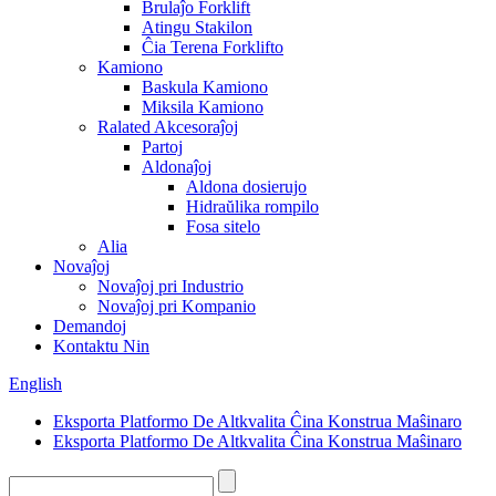
Brulaĵo Forklift
Atingu Stakilon
Ĉia Terena Forklifto
Kamiono
Baskula Kamiono
Miksila Kamiono
Ralated Akcesoraĵoj
Partoj
Aldonaĵoj
Aldona dosierujo
Hidraŭlika rompilo
Fosa sitelo
Alia
Novaĵoj
Novaĵoj pri Industrio
Novaĵoj pri Kompanio
Demandoj
Kontaktu Nin
English
Eksporta Platformo De Altkvalita Ĉina Konstrua Maŝinaro
Eksporta Platformo De Altkvalita Ĉina Konstrua Maŝinaro