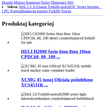
Brazilo Motoro Kamiono Partoj Dimensioj ISO
Sekva:
Heli 2-3 2t Engine Forklift-seriesH3C Series benzino _
LPG Kontraŭbalancita kuseno Forklift Trucks
Produktaj kategorioj
HELI H2000 Serio 6ton 8ton 10ton
CPDC60_80_100 ...
XCMG 45 tunoj Oficiala poŝtelefono
XCS4531K ...