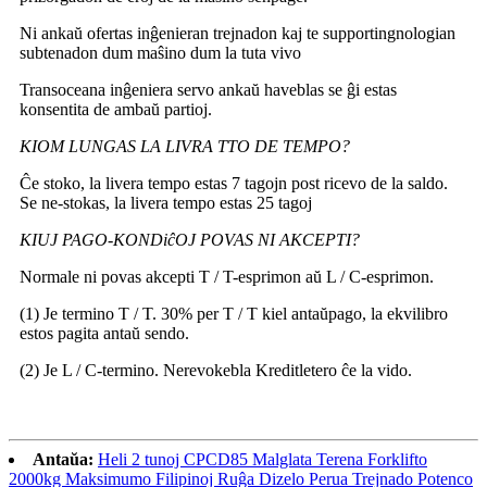
Ni ankaŭ ofertas inĝenieran trejnadon kaj te supportingnologian
subtenadon dum maŝino dum la tuta vivo
Transoceana inĝeniera servo ankaŭ haveblas se ĝi estas
konsentita de ambaŭ partioj.
KIOM LUNGAS LA LIVRA TTO DE TEMPO?
Ĉe stoko, la livera tempo estas 7 tagojn post ricevo de la saldo.
Se ne-stokas, la livera tempo estas 25 tagoj
KIUJ PAGO-KONDiĉOJ POVAS NI AKCEPTI?
Normale ni povas akcepti T / T-esprimon aŭ L / C-esprimon.
(1) Je termino T / T. 30% per T / T kiel antaŭpago, la ekvilibro
estos pagita antaŭ sendo.
(2) Je L / C-termino. Nerevokebla Kreditletero ĉe la vido.
Antaŭa:
Heli 2 tunoj CPCD85 Malglata Terena Forklifto
2000kg Maksimumo Filipinoj Ruĝa Dizelo Perua Trejnado Potenco