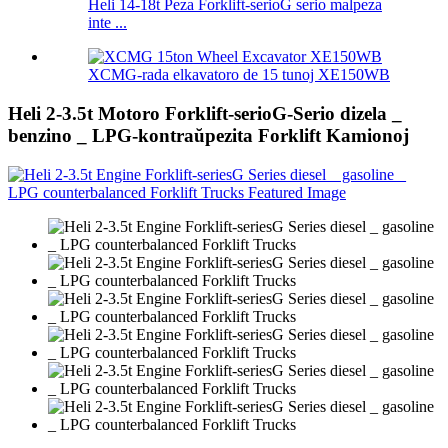
Heli 14-18t Peza Forklift-serioG serio malpeza
inte ...
XCMG-rada elkavatoro de 15 tunoj XE150WB
Heli 2-3.5t Motoro Forklift-serioG-Serio dizela _
benzino _ LPG-kontraŭpezita Forklift Kamionoj