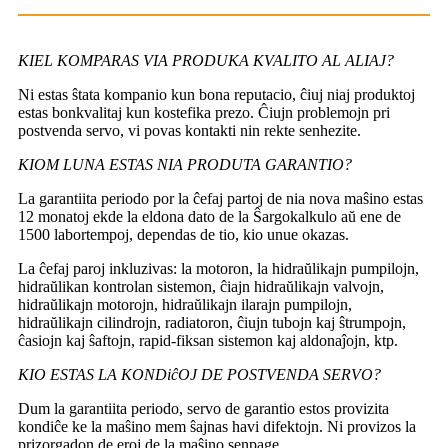
KIEL KOMPARAS VIA PRODUKA KVALITO AL ALIAJ?
Ni estas ŝtata kompanio kun bona reputacio, ĉiuj niaj produktoj
estas bonkvalitaj kun kostefika prezo. Ĉiujn problemojn pri
postvenda servo, vi povas kontakti nin rekte senhezite.
KIOM LUNA ESTAS NIA PRODUTA GARANTIO?
La garantiita periodo por la ĉefaj partoj de nia nova maŝino estas
12 monatoj ekde la eldona dato de la Ŝargokalkulo aŭ ene de
1500 labortempoj, dependas de tio, kio unue okazas.
La ĉefaj paroj inkluzivas: la motoron, la hidraŭlikajn pumpilojn,
hidraŭlikan kontrolan sistemon, ĉiajn hidraŭlikajn valvojn,
hidraŭlikajn motorojn, hidraŭlikajn ilarajn pumpilojn,
hidraŭlikajn cilindrojn, radiatoron, ĉiujn tubojn kaj ŝtrumpojn,
ĉasiojn kaj ŝaftojn, rapid-fiksan sistemon kaj aldonaĵojn, ktp.
KIO ESTAS LA KONDiĉOJ DE POSTVENDA SERVO?
Dum la garantiita periodo, servo de garantio estos provizita
kondiĉe ke la maŝino mem ŝajnas havi difektojn. Ni provizos la
prizorgadon de eroj de la maŝino senpage.