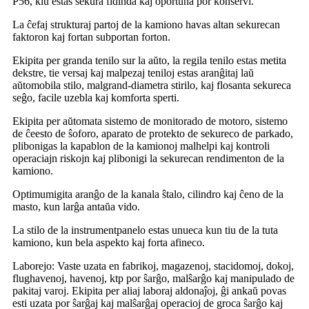
P56, kiu estas sekura fidinda kaj oportuna por konservi.
La ĉefaj strukturaj partoj de la kamiono havas altan sekurecan
faktoron kaj fortan subportan forton.
Ekipita per granda tenilo sur la aŭto, la regila tenilo estas metita
dekstre, tie versaj kaj malpezaj teniloj estas aranĝitaj laŭ
aŭtomobila stilo, malgrand-diametra stirilo, kaj flosanta sekureca
seĝo, facile uzebla kaj komforta sperti.
Ekipita per aŭtomata sistemo de monitorado de motoro, sistemo
de ĉeesto de ŝoforo, aparato de protekto de sekureco de parkado,
plibonigas la kapablon de la kamionoj malhelpi kaj kontroli
operaciajn riskojn kaj plibonigi la sekurecan rendimenton de la
kamiono.
Optimumigita aranĝo de la kanala ŝtalo, cilindro kaj ĉeno de la
masto, kun larĝa antaŭa vido.
La stilo de la instrumentpanelo estas unueca kun tiu de la tuta
kamiono, kun bela aspekto kaj forta afineco.
Laborejo: Vaste uzata en fabrikoj, magazenoj, stacidomoj, dokoj,
flughavenoj, havenoj, ktp por ŝarĝo, malŝarĝo kaj manipulado de
pakitaj varoj. Ekipita per aliaj laboraj aldonaĵoj, ĝi ankaŭ povas
esti uzata por ŝarĝaj kaj malŝarĝaj operacioj de groca ŝarĝo kaj