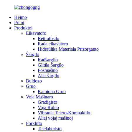
Hejmo
Pri ni
Produktoj
Elkavatoro
Rettrafosilo
Rada elkavatoro
Hidraŭlika Materiala Prizorganto
Ŝargilo
Radŝargilo
Glitila Ŝargilo
Fosmaŝino
Alia ŝargilo
Buldozo
Gruo
Kamiona Gruo
Voja Maŝinaro
Gradigisto
Voja Rulilo
Vibranta Telero-Kompaktilo
Aliaj vojaj maŝinoj
Forklifto
Telelaboristo