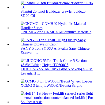
Shantui 20 tunoj Bulldozer-crawler buldozo
SD20-C6
CNCMC-Serio CNMH40-Hidraŭlika Materialo
SANY 5 Ton SY50U Altkvalita Sany Chinese
Excavato ...
LIUGONG 55Ton Truck Gruo 5 Sekcioj 45.6M
Levanta H ...
XCMG 3 tunoj LW300KNFronta Ŝargilo